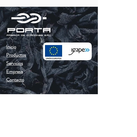
Inicio
Productos
Servicios
Empresa
Contacto
Email:
info@porta-srl.com
Tlf.
España:
(0034) 661 604 257
Tlf. Portugal:
(00351) 939 129 548
Ayuda